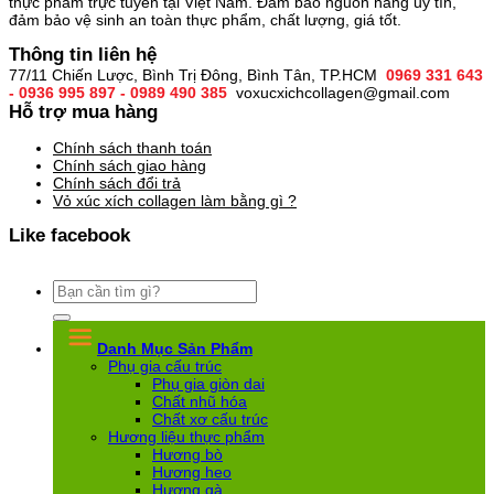
thực phẩm trực tuyến tại Việt Nam. Đảm bảo nguồn hàng uy tín,
đảm bảo vệ sinh an toàn thực phẩm, chất lượng, giá tốt.
Thông tin liên hệ
77/11 Chiến Lược, Bình Trị Đông, Bình Tân, TP.HCM
0969 331 643
- 0936 995 897 - 0989 490 385
voxucxichcollagen@gmail.com
Hỗ trợ mua hàng
Chính sách thanh toán
Chính sách giao hàng
Chính sách đổi trả
Vỏ xúc xích collagen làm bằng gì ?
Like facebook
Tìm
kiếm:
Danh Mục Sản Phẩm
Phụ gia cấu trúc
Phụ gia giòn dai
Chất nhũ hóa
Chất xơ cấu trúc
Hương liệu thực phẩm
Hương bò
Hương heo
Hương gà