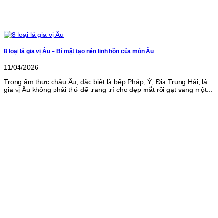
8 loại lá gia vị Âu – Bí mật tạo nên linh hồn của món Âu
11/04/2026
Trong ẩm thực châu Âu, đặc biệt là bếp Pháp, Ý, Địa Trung Hải, lá
gia vị Âu không phải thứ để trang trí cho đẹp mắt rồi gạt sang một...