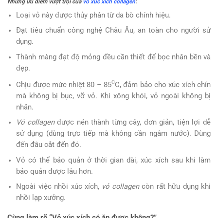
Những ưu điểm vượt trội của
vỏ xúc xích collagen
:
Loại vỏ này được thủy phân từ da bò chính hiệu.
Đạt tiêu chuẩn công nghệ Châu Âu, an toàn cho người sử
dụng.
Thành màng đạt độ mỏng đều cần thiết để bọc nhân bền và
đẹp.
0
Chịu được mức nhiệt 80 – 85
C, đảm bảo cho xúc xích chín
mà không bị bục, vỡ vỏ. Khi xông khói, vỏ ngoài không bị
nhăn.
Vỏ collagen
được nén thành từng cây, đơn giản, tiện lợi dễ
sử dụng (dùng trực tiếp mà không cần ngâm nước). Dùng
đến đâu cắt đến đó.
Vỏ có thể bảo quản ở thời gian dài, xúc xích sau khi làm
bảo quản được lâu hơn.
Ngoài việc nhồi xúc xích,
vỏ collagen
còn rất hữu dụng khi
nhồi lạp xưởng.
Cùng làm rõ “Vỏ xúc xích có ăn được không?”