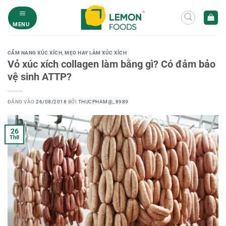
Bỏ
qua
MENU
nội
dung
CẨM NANG XÚC XÍCH
,
MẸO HAY LÀM XÚC XÍCH
Vỏ xúc xích collagen làm bằng gì? Có đảm bảo
vệ sinh ATTP?
ĐĂNG VÀO
26/08/2018
BỞI
THUCPHAM@_8989
26
Th8