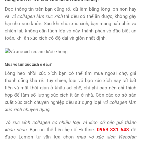
Đọc thông tin trên bạn cũng rõ, dù làm bằng lòng lợn non hay
và
vỏ collagen làm xúc xích
thì đều có thể ăn được, không gây
hại cho sức khỏe. Sau khi nhồi xúc xích, bạn mang hấp chín và
chiên lại, không cần tách lớp vỏ này, thành phần vỏ đặc biệt an
toàn, khi ăn xúc xích có độ dai và giòn nhất định.
Mua vỏ làm xúc xích ở đâu?
Lòng heo nhồi xúc xích bạn có thể tìm mua ngoài chợ, giá
thành cũng khá rẻ. Tuy nhiên, loại vỏ bọc xúc xích này rất bất
tiện và mất thời gian ở khâu sơ chế, chi phí cao nên chỉ thích
hợp để làm số lượng xúc xích ít ăn ở nhà. Còn các cơ sở sản
xuất xúc xích chuyên nghiệp đều sử dụng loại
vỏ collagen làm
xúc xích chuyên dụng
.
Vỏ xúc xích collagen có nhiều loại và kích cỡ nên giá thành
khác nhau.
Bạn có thể liên hệ số Hotline:
0969 331 643
để
được Lemon tư vấn lựa chọn
mua vỏ xúc xích Viscofan