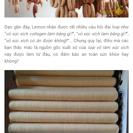
Dạo gần đây, Lemon nhận được rất nhiều câu hỏi đại loại như
“
vỏ xúc xích collagen làm bằng gì?
“, “
vỏ xúc xích làm bằng gì?
“,
“
vỏ xúc xích có ăn được không
?”… Chung quy lại, điều mà các
bạn thắc mắc là nguồn gốc xuất xứ của
loại vỏ làm xúc xích
này được làm từ đâu, có đảm bảo an toàn sức khỏe hay
không?