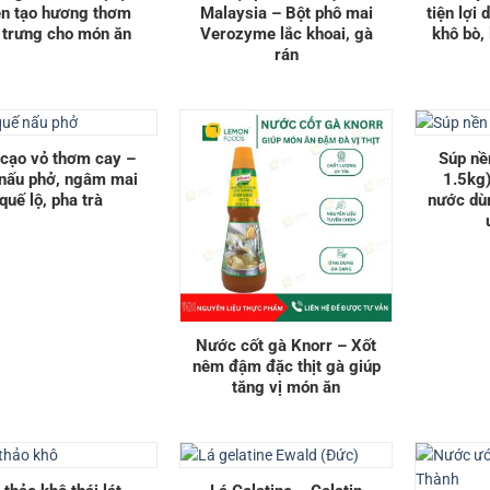
ên tạo hương thơm
Malaysia – Bột phô mai
tiện lợi 
 trưng cho món ăn
Verozyme lắc khoai, gà
khô bò,
rán
cạo vỏ thơm cay –
Súp nề
nấu phở, ngâm mai
1.5kg)
quế lộ, pha trà
nước dùn
Nước cốt gà Knorr – Xốt
nêm đậm đặc thịt gà giúp
tăng vị món ăn