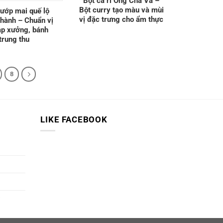
Bột cà ri Ông Chà Và –
Bột curry tạo màu và mùi
ướp mai quế lộ
vị đặc trưng cho ẩm thực
hành – Chuẩn vị
ạp xưởng, bánh
trung thu
8
LIKE FACEBOOK
?