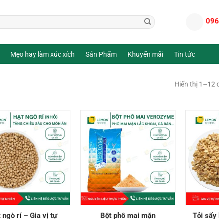
096
Mẹo hay làm xúc xích
Sản Phẩm
Khuyến mãi
Tin tức
Hiển thị 1–12 
 ngò rí – Gia vị tự
Bột phô mai mặn
Tỏi sấy 