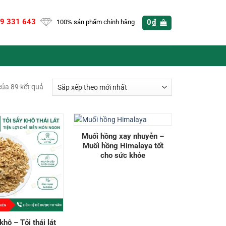
9 331 643
0
₫
100% sản phẩm chính hãng
Đã
của 89 kết quả
sắp
xếp
theo
mới
Muối hồng xay nhuyễn –
nhất
Muối hồng Himalaya tốt
cho sức khỏe
khô – Tỏi thái lát