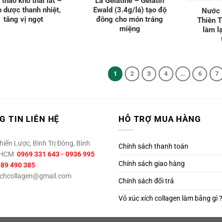
thảo khô thái lát –
Lá Gelatine – Gelatin
 dược thanh nhiệt,
Ewald (3.4g/lá) tạo độ
Nước 
tăng vị ngọt
đông cho món tráng
Thiên T
miệng
làm l
1
2
3
4
…
6
7
 TIN LIÊN HỆ
HỖ TRỢ MUA HÀNG
iến Lược, Bình Trị Đông, Bình
Chính sách thanh toán
P.HCM
0969 331 643 - 0936 995
Chính sách giao hàng
989 490 385
chcollagen@gmail.com
Chính sách đổi trả
Vỏ xúc xích collagen làm bằng gì 