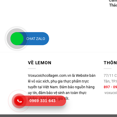
Cam 
Thảo
CHAT ZALO
VỀ LEMON
THÔNG
Voxucxichcollagen.com.vn là Website bán
77/11 Ch
lẻ vỏ xúc xích, phụ gia thực phẩm trực
Tân, T
tuyến tại Việt Nam. Đảm bảo nguồn hàng
897 - 0
uy tín, đảm bảo vệ sinh an toàn thực
voxucxi
phẩm, chất lượng, giá tốt.
0969 331 643