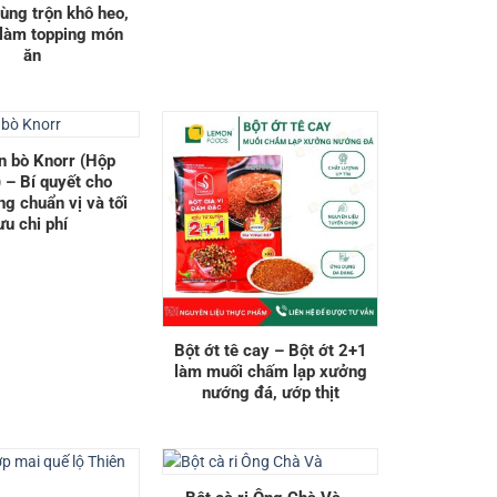
dùng trộn khô heo,
 làm topping món
ăn
n bò Knorr (Hộp
 – Bí quyết cho
g chuẩn vị và tối
ưu chi phí
Bột ớt tê cay – Bột ớt 2+1
làm muối chấm lạp xưởng
nướng đá, ướp thịt