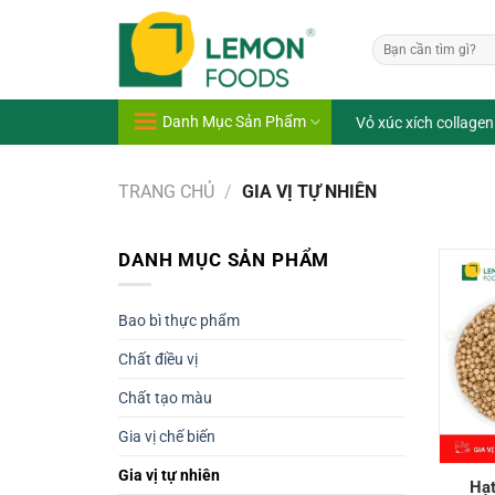
Bỏ
qua
Tìm
nội
kiếm:
dung
Danh Mục Sản Phẩm
Vỏ xúc xích collagen
TRANG CHỦ
/
GIA VỊ TỰ NHIÊN
DANH MỤC SẢN PHẨM
Bao bì thực phẩm
Chất điều vị
Chất tạo màu
Gia vị chế biến
Gia vị tự nhiên
Hạt