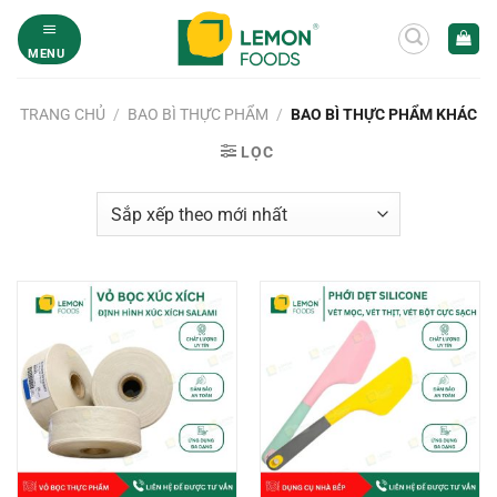
Bỏ
qua
MENU
nội
dung
TRANG CHỦ
/
BAO BÌ THỰC PHẨM
/
BAO BÌ THỰC PHẨM KHÁC
LỌC