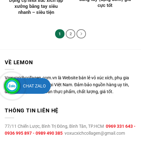
Dụng cụ nhồi xúc xích lạp
cực tốt
xưởng bằng tay siêu
nhanh – siêu tiện
1
2
VỀ LEMON
Voxucxichcollagen.com.vn là Website bán lẻ vỏ xúc xích, phụ gia
thực phẩm trực tuyến tại Việt Nam. Đảm bảo nguồn hàng uy tín,
CHAT ZALO
đảm bảo vệ sinh an toàn thực phẩm, chất lượng, giá tốt.
THÔNG TIN LIÊN HỆ
77/11 Chiến Lược, Bình Trị Đông, Bình Tân, TP.HCM
0969 331 643 -
0936 995 897 - 0989 490 385
voxucxichcollagen@gmail.com