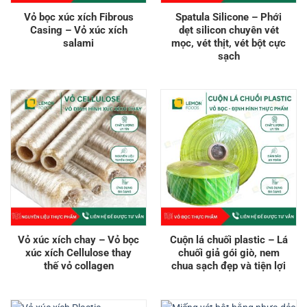
Vỏ bọc xúc xích Fibrous
Spatula Silicone – Phới
Casing – Vỏ xúc xích
dẹt silicon chuyên vét
salami
mọc, vét thịt, vét bột cực
sạch
Vỏ xúc xích chay – Vỏ bọc
Cuộn lá chuối plastic – Lá
xúc xích Cellulose thay
chuối giả gói giò, nem
thế vỏ collagen
chua sạch đẹp và tiện lợi