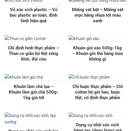
Vỏ xúc xích plastic – Vỏ
Miếng vét bột – Miếng vét
bọc plastic an toàn, định
mọc bằng nhựa tốt màu
hình hiệu quả
xanh
Chỉ định hình thực phẩm –
Khuôn giò xào 500g-1kg
Thun co giãn bó thịt xông
– Khuôn giò thủ bằng inox
khói, đùi cừu
không gỉ
Khuôn làm chả lụa –
Chỉ buộc thực phẩm – Chỉ
Khuôn làm giò chả 500g-
cotton bó giò heo, buộc
1kg giá tốt
thịt, cố định thực phẩm
Dụng cụ nhồi xúc xích
bằng tay (dạng bơm) giá