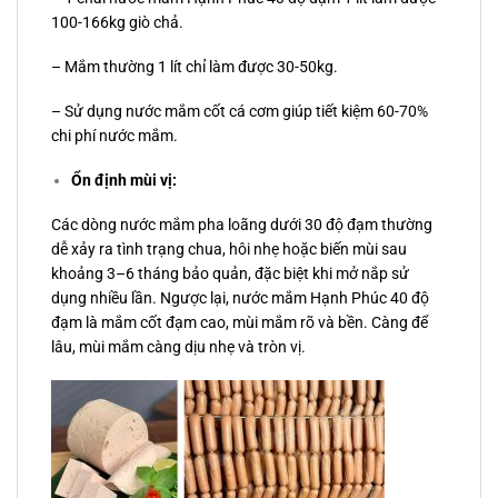
100-166kg giò chả.
– Mắm thường 1 lít chỉ làm được 30-50kg.
– Sử dụng nước mắm cốt cá cơm giúp tiết kiệm 60-70%
chi phí nước mắm.
Ổn định mùi vị:
Các dòng nước mắm pha loãng dưới 30 độ đạm thường
dễ xảy ra tình trạng chua, hôi nhẹ hoặc biến mùi sau
khoảng 3–6 tháng bảo quản, đặc biệt khi mở nắp sử
dụng nhiều lần. Ngược lại, nước mắm Hạnh Phúc 40 độ
đạm là mắm cốt đạm cao, mùi mắm rõ và bền. Càng để
lâu, mùi mắm càng dịu nhẹ và tròn vị.