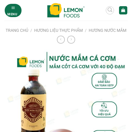
Bỏ
qua
MENU
nội
dung
TRANG CHỦ
/
HƯƠNG LIỆU THỰC PHẨM
/
HƯƠNG NƯỚC MẮM