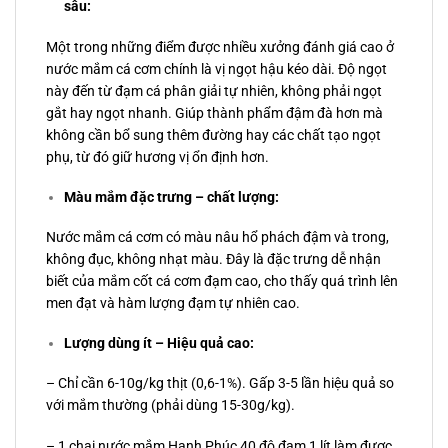
sâu:
Một trong những điểm được nhiều xưởng đánh giá cao ở
nước mắm cá cơm chính là vị ngọt hậu kéo dài. Độ ngọt
này đến từ đạm cá phân giải tự nhiên, không phải ngọt
gắt hay ngọt nhanh. Giúp thành phẩm đậm đà hơn mà
không cần bổ sung thêm đường hay các chất tạo ngọt
phụ, từ đó giữ hương vị ổn định hơn.
Màu mắm đặc trưng – chất lượng:
Nước mắm cá cơm có màu nâu hổ phách đậm và trong,
không đục, không nhạt màu. Đây là đặc trưng dễ nhận
biết của mắm cốt cá cơm đạm cao, cho thấy quá trình lên
men đạt và hàm lượng đạm tự nhiên cao.
Lượng dùng ít – Hiệu quả cao:
– Chỉ cần 6-10g/kg thịt (0,6-1%). Gấp 3-5 lần hiệu quả so
với mắm thường (phải dùng 15-30g/kg).
– 1 chai nước mắm Hạnh Phúc 40 độ đạm 1 lít làm được