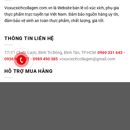
Voxucxichcollagen.com.vn là Website bán lẻ vỏ xúc xích, phụ gia
thực phẩm trực tuyến tại Việt Nam. Đảm bảo nguồn hàng uy tín,
đảm bảo vệ sinh an toàn thực phẩm, chất lượng, giá tốt.
THÔNG TIN LIÊN HỆ
77/11 Chiến Lược, Bình Trị Đông, Bình Tân, TP.HCM
0969 331 643 -
0936 995 897 - 0989 490 385
voxucxichcollagen@gmail.com
HỖ TRỢ MUA HÀNG
Chính sách thanh toán
Chính sách giao hàng
Chính sách đổi trả
Vỏ xúc xích collagen làm bằng gì ?