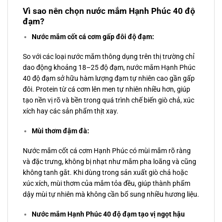
Vì sao nên chọn nước mắm Hạnh Phúc 40 độ
đạm?
Nước mắm cốt cá cơm gấp đôi độ đạm:
So với các loại nước mắm thông dụng trên thị trường chỉ
dao động khoảng 18–25 độ đạm, nước mắm Hạnh Phúc
40 độ đạm sở hữu hàm lượng đạm tự nhiên cao gần gấp
đôi. Protein từ cá cơm lên men tự nhiên nhiều hơn, giúp
tạo nền vị rõ và bền trong quá trình chế biến giò chả, xúc
xích hay các sản phẩm thịt xay.
Mùi thơm đậm đà:
Nước mắm cốt cá cơm Hạnh Phúc có mùi mắm rõ ràng
và đặc trưng, không bị nhạt như mắm pha loãng và cũng
không tanh gắt. Khi dùng trong sản xuất giò chả hoặc
xúc xích, mùi thơm của mắm tỏa đều, giúp thành phẩm
dậy mùi tự nhiên mà không cần bổ sung nhiều hương liệu.
Nước mắm Hạnh Phúc 40 độ đạm tạo vị ngọt hậu