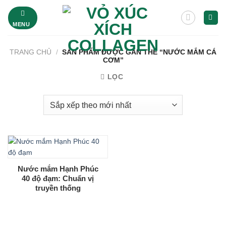
Bỏ
qua
MENU
nội
dung
TRANG CHỦ
/
SẢN PHẨM ĐƯỢC GẮN THẺ “NƯỚC MẮM CÁ
CƠM”
LỌC
Nước mắm Hạnh Phúc
40 độ đạm: Chuẩn vị
truyền thống