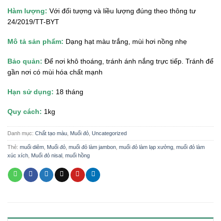
Hàm lượng:
Với đối tượng và liều lượng đúng theo thông tư
24/2019/TT-BYT
Mô tả sản phẩm:
Dạng hạt màu trắng, mùi hơi nồng nhẹ
Bảo quản:
Để nơi khô thoáng, tránh ánh nắng trực tiếp. Tránh để
gần nơi có mùi hóa chất mạnh
Hạn sử dụng:
18 tháng
Quy cách:
1kg
Danh mục:
Chất tạo màu
,
Muối đỏ
,
Uncategorized
Thẻ:
muối diêm
,
Muối đỏ
,
muối đỏ làm jambon
,
muối đỏ làm lạp xưởng
,
muối đỏ làm
xúc xích
,
Muối đỏ nisal
,
muối hồng