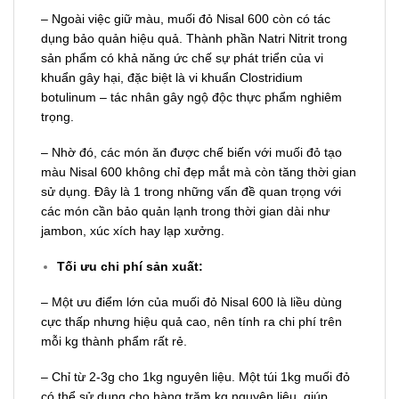
– Ngoài việc giữ màu, muối đỏ Nisal 600 còn có tác
dụng bảo quản hiệu quả. Thành phần Natri Nitrit trong
sản phẩm có khả năng ức chế sự phát triển của vi
khuẩn gây hại, đặc biệt là vi khuẩn Clostridium
botulinum – tác nhân gây ngộ độc thực phẩm nghiêm
trọng.
– Nhờ đó, các món ăn được chế biến với muối đỏ tạo
màu Nisal 600 không chỉ đẹp mắt mà còn tăng thời gian
sử dụng. Đây là 1 trong những vấn đề quan trọng với
các món cần bảo quản lạnh trong thời gian dài như
jambon, xúc xích hay lạp xưởng.
Tối ưu chi phí sản xuất:
– Một ưu điểm lớn của muối đỏ Nisal 600 là liều dùng
cực thấp nhưng hiệu quả cao, nên tính ra chi phí trên
mỗi kg thành phẩm rất rẻ.
– Chỉ từ 2-3g cho 1kg nguyên liệu. Một túi 1kg muối đỏ
có thể sử dụng cho hàng trăm kg nguyên liệu, giúp