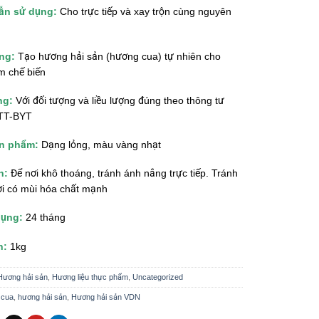
ẫn sử dụng:
Cho trực tiếp và xay trộn cùng nguyên
ng:
Tạo hương hải sản (hương cua) tự nhiên cho
m chế biến
ng:
Với đối tượng và liều lượng đúng theo thông tư
/TT-BYT
ản phẩm:
Dạng lỏng, màu vàng nhạt
n:
Để nơi khô thoáng, tránh ánh nắng trực tiếp. Tránh
ơi có mùi hóa chất mạnh
dụng:
24 tháng
h:
1kg
Hương hải sản
,
Hương liệu thực phẩm
,
Uncategorized
 cua
,
hương hải sản
,
Hương hải sản VDN