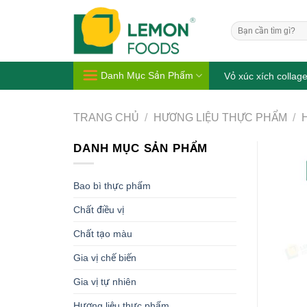
Bỏ
qua
Tìm
nội
kiếm:
dung
Danh Mục Sản Phẩm
Vỏ xúc xích collag
TRANG CHỦ
/
HƯƠNG LIỆU THỰC PHẨM
/
DANH MỤC SẢN PHẨM
Bao bì thực phẩm
Chất điều vị
Chất tạo màu
Gia vị chế biến
Gia vị tự nhiên
Hương liệu thực phẩm