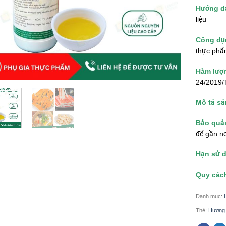
Hướng d
liệu
Công dụ
thực phẩ
Hàm lượ
24/2019
Mô tả s
Bảo quả
để gần n
Hạn sử 
Quy các
Danh mục:
Thẻ:
Hương