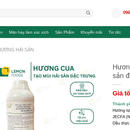
096
en
Mẹo hay làm xúc xích
Sản Phẩm
Khuyến mãi
Tin tức
HƯƠNG HẢI SẢN
Hương
sản đ
Giá tố
Thành p
Hương tự
JECFA (No
Dầu thực