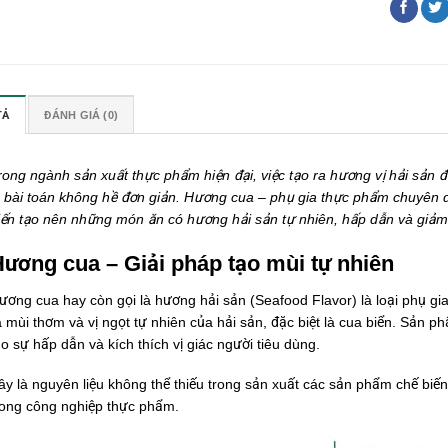
TẢ
ĐÁNH GIÁ (0)
rong ngành sản xuất thực phẩm hiện đại, việc tạo ra hương vị hải sản
à bài toán không hề đơn giản. Hương cua – phụ gia thực phẩm chuyên dụ
iến tạo nên những món ăn có hương hải sản tự nhiên, hấp dẫn và giảm 
ương cua – Giải pháp tạo mùi tự nhiên
ương cua hay còn gọi là hương hải sản (Seafood Flavor) là loại phụ gi
a mùi thơm và vị ngọt tự nhiên của hải sản, đặc biệt là cua biển. Sản 
ạo sự hấp dẫn và kích thích vị giác người tiêu dùng.
ây là nguyên liệu không thể thiếu trong sản xuất các sản phẩm chế biến
rong công nghiệp thực phẩm.