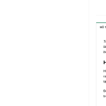
MÔ 
T
l
b
H
H
r
t
Đ
t