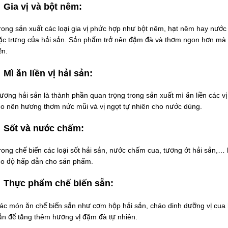
Gia vị và bột nêm:
rong sản xuất các loại gia vị phức hợp như bột nêm, hạt nêm hay nước
ặc trưng của hải sản. Sản phẩm trở nên đậm đà và thơm ngon hơn mà k
ền.
Mì ăn liền vị hải sản:
ương hải sản là thành phần quan trọng trong sản xuất mì ăn liền các v
ạo nên hương thơm nức mũi và vị ngọt tự nhiên cho nước dùng.
Sốt và nước chấm:
rong chế biến các loại sốt hải sản, nước chấm cua, tương ớt hải sản,…
ạo độ hấp dẫn cho sản phẩm.
Thực phẩm chế biến sẵn:
ác món ăn chế biến sẵn như cơm hộp hải sản, cháo dinh dưỡng vị cua 
ản để tăng thêm hương vị đậm đà tự nhiên.