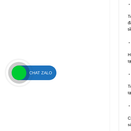
T
đ
ti
H
t
CHAT ZALO
T
t
C
s