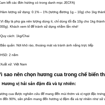
Cam kết các đơn hương có trong danh mục JECFA)
 Hàm lượng sử dụng: 0.1% – 1% (tương đương 1g – 10g) cho 1kg thà
️Vì đây là phụ gia nên lượng dùng ít, chỉ dùng tối đa 10g cho 1kg thà
000g). Khách xem kĩ để tránh sử dụng nhầm lẫn nhé!
 Quy cách: 1kg/Chai
 Bảo quản: Nơi khô ráo, thoáng mát và tránh ánh nắng trực tiếp
 HSD: 2 năm
 Xuất xứ: Việt Nam
ì sao nên chọn hương cua trong chế biến 
Hương vị hải sản đậm đà và tự nhiên:
ương cua được nghiên cứu để mang đến mùi thơm và vị ngọt đặc trưng 
ên đến 90%, sản phẩm mang đến hương vị đậm đà và tự nhiên như sử dụ