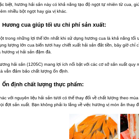
ặc biệt, hương hải sản này có khả năng tạo độ ngọt tự nhiên từ cua, 
hêm nhiều bột ngọt hay gia vị khác.
Hương cua giúp tối ưu chi phí sản xuất:
ột trong những lợi thế lớn nhất khi sử dụng hương cua là khả năng tối ư
ụng lượng lớn cua biển tươi hay chiết xuất hải sản đắt tiền, bây giờ chỉ
a hương vị hải sản đậm đà.
ương hải sản (1205C) mang lợi ích nổi bật với các cơ sở sản xuất quy 
à vẫn đảm bảo chất lượng ổn định.
Ổn định chất lượng thực phẩm:
hác với nguyên liệu hải sản tươi có thể thay đổi về chất lượng theo m
ọi đợt sản xuất. Bạn không phải lo lắng về việc hương vị món ăn thay 