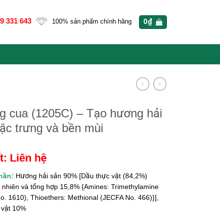
9 331 643
0
₫
100% sản phẩm chính hãng
 cua (1205C) – Tạo hương hải
ặc trưng và bền mùi
t: Liên hệ
hần:
Hương hải sản 90% [Dầu thực vật (84,2%)
 nhiên và tổng hợp 15,8% {Amines: Trimethylamine
. 1610), Thioethers: Methional (JECFA No. 466)}],
 vật 10%