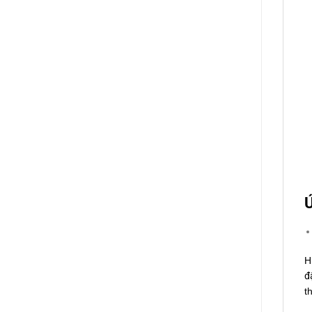
Ứ
H
đ
t