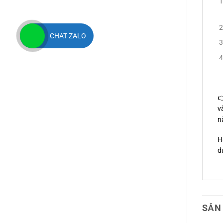
CHAT ZALO

v
n
H
d
SẢN