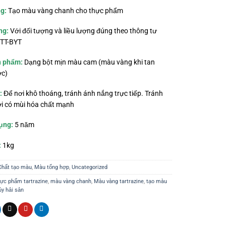
g:
Tạo màu vàng chanh cho thực phẩm
ng:
Với đối tượng và liều lượng đúng theo thông tư
TT-BYT
n phẩm:
Dạng bột mịn màu cam (màu vàng khi tan
ớc)
:
Để nơi khô thoáng, tránh ánh nắng trực tiếp. Tránh
ơi có mùi hóa chất mạnh
ụng:
5 năm
:
1kg
Chất tạo màu
,
Màu tổng hợp
,
Uncategorized
ực phẩm tartrazine
,
màu vàng chanh
,
Màu vàng tartrazine
,
tạo màu
ủy hải sản