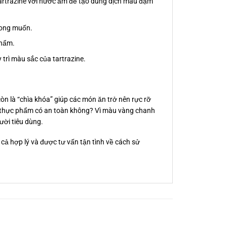
artrazine với nước ấm để tạo dung dịch màu đậm
mong muốn.
phẩm.
 trì màu sắc của tartrazine.
 là “chìa khóa” giúp các món ăn trở nên rực rỡ
n thực phẩm có an toàn không? Vì màu vàng chanh
ời tiêu dùng.
cả hợp lý và được tư vấn tận tình về cách sử