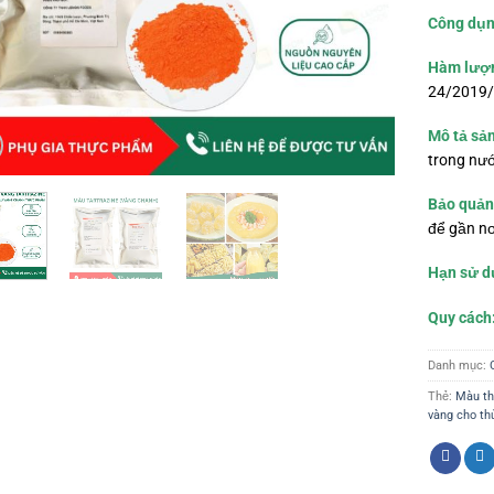
Công dụn
Hàm lượ
24/2019/
Mô tả sả
trong nư
Bảo quản
để gần n
Hạn sử d
Quy cách
Danh mục:
Thẻ:
Màu th
vàng cho th