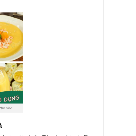
trazine
ả