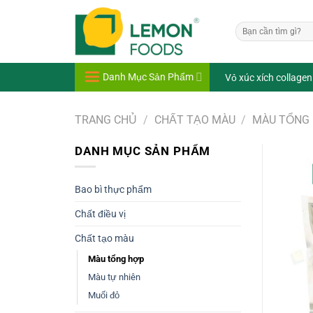
Bỏ
qua
Tìm
nội
kiếm:
dung
Danh Mục Sản Phẩm
Vỏ xúc xích collagen
TRANG CHỦ
/
CHẤT TẠO MÀU
/
MÀU TỔNG
DANH MỤC SẢN PHẨM
Bao bì thực phẩm
Chất điều vị
Chất tạo màu
Màu tổng hợp
Màu tự nhiên
Muối đỏ