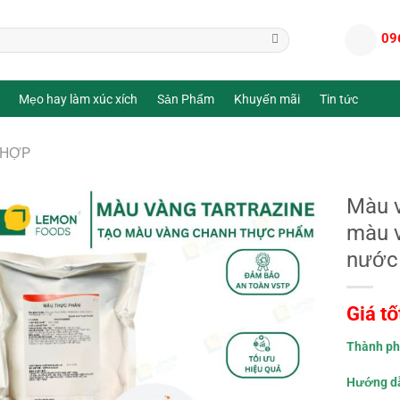
09
Mẹo hay làm xúc xích
Sản Phẩm
Khuyến mãi
Tin tức
 HỢP
Màu v
màu v
nước
Giá tố
Thành ph
Hướng dẫ