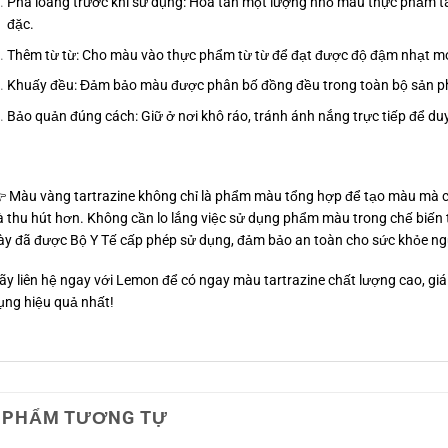
Pha loãng trước khi sử dụng: Hòa tan một lượng nhỏ màu thực phẩm t
đặc.
Thêm từ từ: Cho màu vào thực phẩm từ từ để đạt được độ đậm nhạt 
Khuấy đều: Đảm bảo màu được phân bố đồng đều trong toàn bộ sản 
Bảo quản đúng cách: Giữ ở nơi khô ráo, tránh ánh nắng trực tiếp để duy
 Màu vàng tartrazine không chỉ là phẩm màu tổng hợp để tạo màu mà còn
à thu hút hơn. Không cần lo lắng việc sử dụng phẩm màu trong chế biế
ày đã được Bộ Y Tế cấp phép sử dụng, đảm bảo an toàn cho sức khỏe ngư
ãy liên hệ ngay với Lemon để có ngay màu tartrazine chất lượng cao, giá 
ụng hiệu quả nhất!
 PHẨM TƯƠNG TỰ