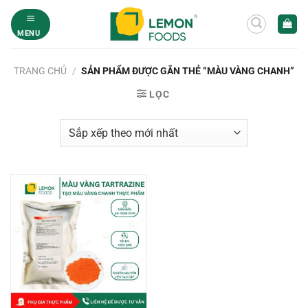
Bỏ
qua
MENU
nội
dung
TRANG CHỦ
/
SẢN PHẨM ĐƯỢC GẮN THẺ “MÀU VÀNG CHANH”
LỌC