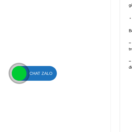
g
B
–
t
–
đ
CHAT ZALO