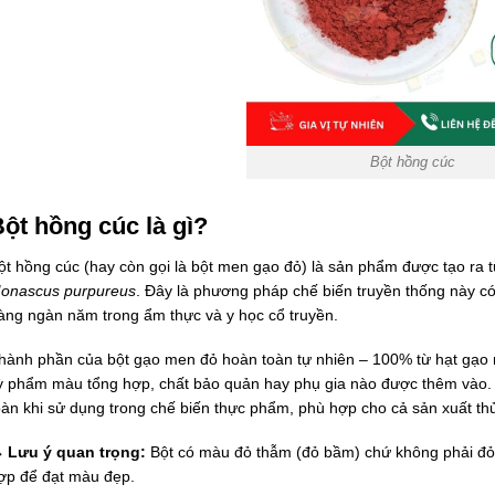
Bột hồng cúc
ột hồng cúc là gì?
ột hồng cúc (hay còn gọi là bột men gạo đỏ) là sản phẩm được tạo ra 
onascus purpureus
. Đây là phương pháp chế biến truyền thống này 
àng ngàn năm trong ẩm thực và y học cổ truyền.
hành phần của bột gạo men đỏ hoàn toàn tự nhiên – 100% từ hạt gạo
ỳ phẩm màu tổng hợp, chất bảo quản hay phụ gia nào được thêm vào.
oàn khi sử dụng trong chế biến thực phẩm, phù hợp cho cả sản xuất th

Lưu ý quan trọng:
Bột có màu đỏ thẫm (đỏ bầm) chứ không phải đỏ 
ợp để đạt màu đẹp.