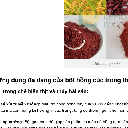
Bột men gạo đỏ
ng dụng đa dạng của bột hồng cúc trong t
Trong chế biến thịt và thủy hải sản:
 Xá xíu truyền thống:
Màu đỏ hồng bóng bẩy của xá xíu đến từ bột hồ
àu mà còn mang lại hương vị đặc trưng, tăng độ thơm ngon cho món 
 Lạp xưởng:
Bột gạo men đỏ giúp sản phẩm có màu đỏ hồng tự nhiên,
hịt. Đặc biệt, bột hồng cúc còn hỗ trợ quá trình lên men, tạo hương vị 