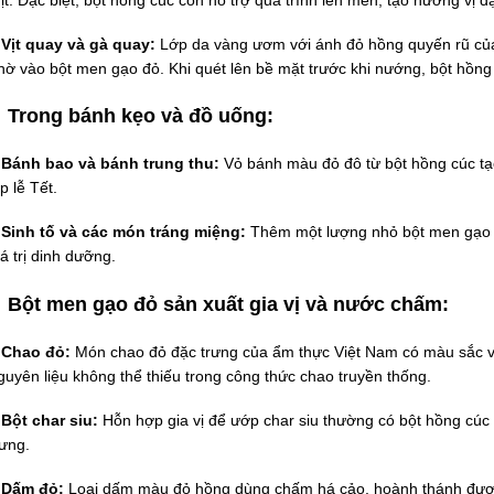
 Vịt quay và gà quay:
Lớp da vàng ươm với ánh đỏ hồng quyến rũ của
hờ vào bột men gạo đỏ. Khi quét lên bề mặt trước khi nướng, bột hồng
Trong bánh kẹo và đồ uống:
 Bánh bao và bánh trung thu:
Vỏ bánh màu đỏ đô từ bột hồng cúc tạo 
p lễ Tết.
 Sinh tố và các món tráng miệng:
Thêm một lượng nhỏ bột men gạo 
iá trị dinh dưỡng.
Bột men gạo đỏ sản xuất gia vị và nước chấm:
 Chao đỏ:
Món chao đỏ đặc trưng của ẩm thực Việt Nam có màu sắc v
guyên liệu không thể thiếu trong công thức chao truyền thống.
 Bột char siu:
Hỗn hợp gia vị để ướp char siu thường có bột hồng cúc
rưng.
 Dấm đỏ:
Loại dấm màu đỏ hồng dùng chấm há cảo, hoành thánh được