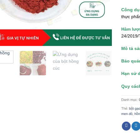
Công dụ
thực phẩ
Hàm lượ
24/2019
Mô tả s
Bảo quả
Hạn sử 
Quy các
Danh mục:
Thẻ:
bột gạ
men đỏ
,
hồn