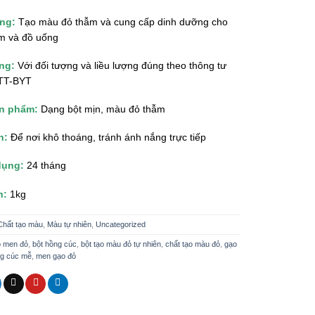
ng:
Tạo màu đỏ thẫm và cung cấp dinh dưỡng cho
m và đồ uống
ng:
Với đối tượng và liều lượng đúng theo thông tư
/TT-BYT
ản phẩm:
Dạng bột mịn, màu đỏ thẫm
n:
Để nơi khô thoáng, tránh ánh nắng trực tiếp
dụng:
24 tháng
h:
1kg
Chất tạo màu
,
Màu tự nhiên
,
Uncategorized
o men đỏ
,
bột hồng cúc
,
bột tạo màu đỏ tự nhiên
,
chất tạo màu đỏ
,
gạo
g cúc mễ
,
men gạo đỏ