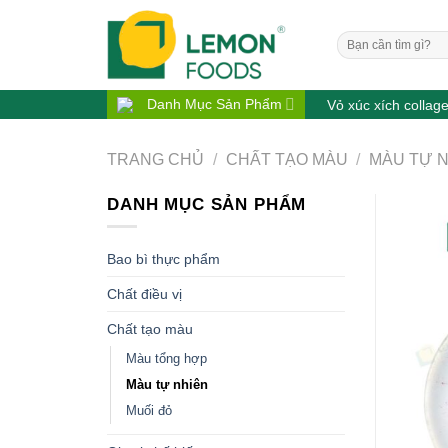
Bỏ
qua
Tìm
nội
kiếm:
dung
Danh Mục Sản Phẩm
Vỏ xúc xích collag
TRANG CHỦ
/
CHẤT TẠO MÀU
/
MÀU TỰ 
DANH MỤC SẢN PHẨM
Bao bì thực phẩm
Chất điều vị
Chất tạo màu
Màu tổng hợp
Màu tự nhiên
Muối đỏ