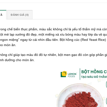
TẢ
ĐÁNH GIÁ (0)
rong chế biến thực phẩm, màu sắc không chỉ là yếu tố thẩm mỹ mà còn
ột mẻ lạp xưởng đỏ đẹp, một miếng xá xíu bóng màu hay lớp da vịt qu
 ngon miệng” ngay từ cái nhìn đầu tiên. Bột hồng cúc (Red Yeast Rice
ho món ăn.
hông chỉ giúp tạo màu đỏ đô tự nhiên, bột men gạo đỏ còn góp phần giữ
inh dưỡng cho món ăn.