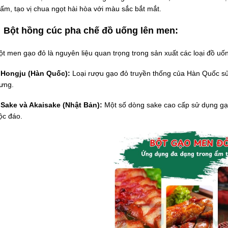
iấm, tạo vị chua ngọt hài hòa với màu sắc bắt mắt.
Bột hồng cúc pha chế đồ uống lên men:
ột men gạo đỏ là nguyên liệu quan trọng trong sản xuất các loại đồ uố
 Hongju (Hàn Quốc):
Loại rượu gạo đỏ truyền thống của Hàn Quốc sử
rưng.
 Sake và Akaisake (Nhật Bản):
Một số dòng sake cao cấp sử dụng gạ
ộc đáo.