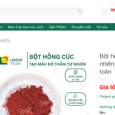
09
en
Mẹo hay làm xúc xích
Sản Phẩm
Khuyến mãi
Tin tức
NHIÊN
Bột h
nhiên
toàn
Giá tố
Thành p
Hướng d
liệu