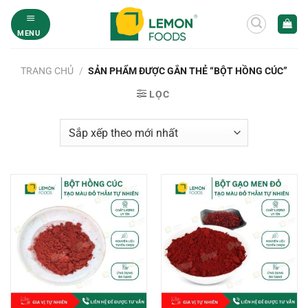
Bỏ
qua
MENU
nội
dung
TRANG CHỦ
/
SẢN PHẨM ĐƯỢC GẮN THẺ “BỘT HỒNG CÚC”
LỌC