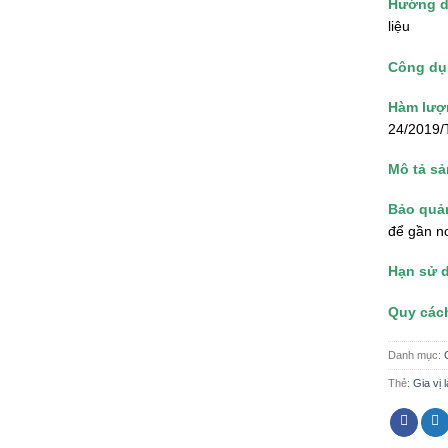
Hướng d
liệu
Công d
Hàm lượ
24/2019
Mô tả s
Bảo quả
để gần n
Hạn sử 
Quy các
Danh mục:
Thẻ:
Gia vị