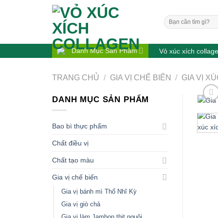
Bỏ
qua
Tìm
nội
kiếm:
dung
Danh Mục Sản Phẩm
Vỏ xúc xích collag
TRANG CHỦ
/
GIA VỊ CHẾ BIẾN
/
GIA VỊ X
DANH MỤC SẢN PHẨM
Bao bì thực phẩm
Chất điều vị
Chất tạo màu
Gia vị chế biến
Gia vị bánh mì Thổ Nhĩ Kỳ
Gia vị giò chả
Gia vị làm Jambon thịt nguội