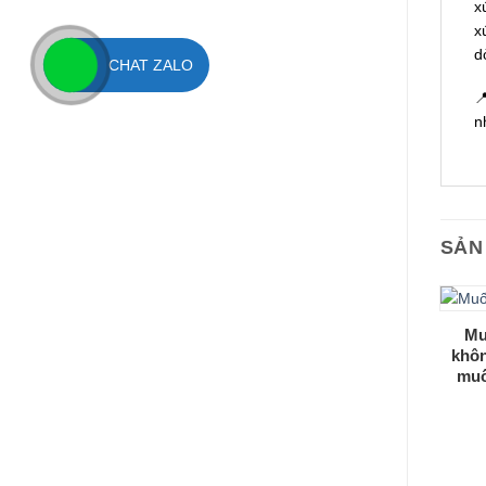
x
x
d
CHAT ZALO

n
SẢN
Mu
khôn
muố