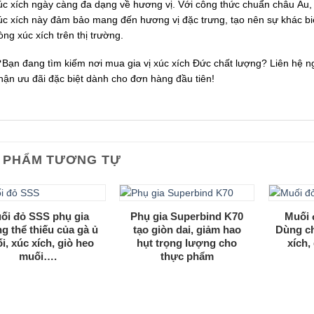
úc xích ngày càng đa dạng về hương vị. Với công thức chuẩn châu Âu, c
úc xích này đảm bảo mang đến hương vị đặc trưng, tạo nên sự khác biệ
òng xúc xích trên thị trường.
Bạn đang tìm kiếm nơi mua gia vị xúc xích Đức chất lượng? Liên hệ n
hận ưu đãi đặc biệt dành cho đơn hàng đầu tiên!
 PHẨM TƯƠNG TỰ
ối đỏ SSS phụ gia
Phụ gia Superbind K70
Muối 
g thể thiếu của gà ủ
tạo giòn dai, giảm hao
Dùng c
i, xúc xích, giò heo
hụt trọng lượng cho
xích,
muối….
thực phẩm