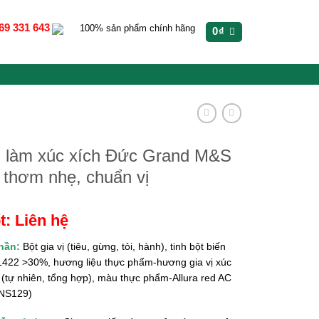
69 331 643
100% sản phẩm chính hãng
0
₫
ị làm xúc xích Đức Grand M&S
 thơm nhẹ, chuẩn vị
t: Liên hệ
hần:
Bột gia vị (tiêu, gừng, tỏi, hành), tinh bột biến
 1422 >30%, hương liệu thực phẩm-hương gia vị xúc
(tự nhiên, tổng hợp), màu thực phẩm-Allura red AC
INS129)