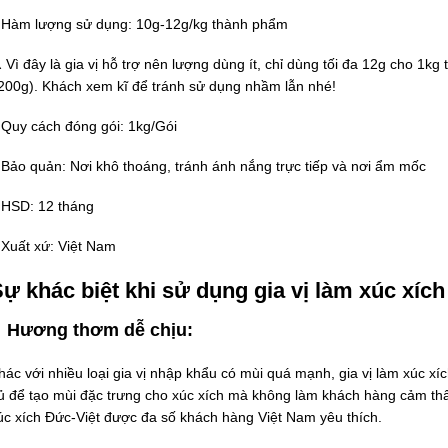
 Hàm lượng sử dụng: 10g-12g/kg thành phẩm
️ Vì đây là gia vị hỗ trợ nên lượng dùng ít, chỉ dùng tối đa 12g cho 1
200g). Khách xem kĩ để tránh sử dụng nhầm lẫn nhé!
 Quy cách đóng gói: 1kg/Gói
 Bảo quản: Nơi khô thoáng, tránh ánh nắng trực tiếp và nơi ẩm mốc
 HSD: 12 tháng
 Xuất xứ: Việt Nam
ự khác biệt khi sử dụng gia vị làm xúc xí
Hương thơm dễ chịu:
hác với nhiều loại gia vị nhập khẩu có mùi quá mạnh, gia vị làm xú
ủ để tạo mùi đặc trưng cho xúc xích mà không làm khách hàng cảm thấ
úc xích Đức-Việt được đa số khách hàng Việt Nam yêu thích.