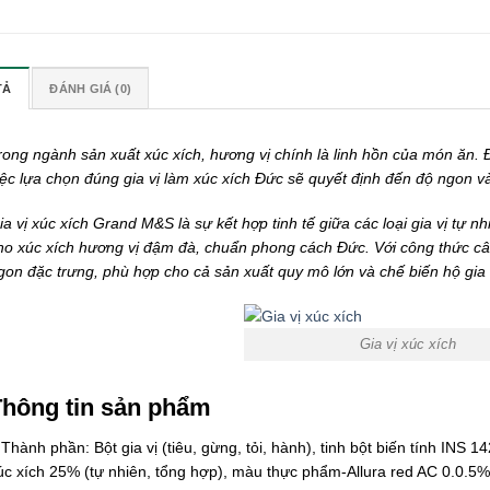
TẢ
ĐÁNH GIÁ (0)
rong ngành sản xuất xúc xích, hương vị chính là linh hồn của món ăn. 
iệc lựa chọn đúng gia vị làm xúc xích Đức sẽ quyết định đến độ ngon 
ia vị xúc xích Grand M&S là sự kết hợp tinh tế giữa các loại gia vị tự
ho xúc xích hương vị đậm đà, chuẩn phong cách Đức. Với công thức câ
gon đặc trưng, phù hợp cho cả sản xuất quy mô lớn và chế biến hộ gia 
Gia vị xúc xích
hông tin sản phẩm
 Thành phần: Bột gia vị (tiêu, gừng, tỏi, hành), tinh bột biến tính INS
úc xích 25% (tự nhiên, tổng hợp), màu thực phẩm-Allura red AC 0.0.5