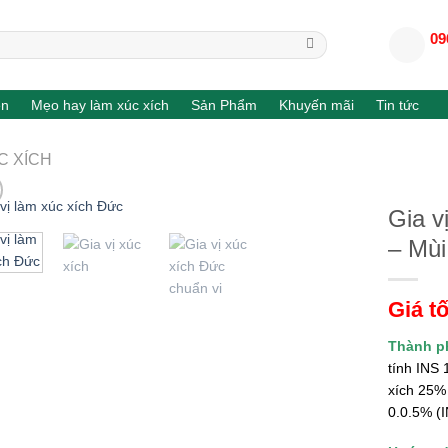
09
en
Mẹo hay làm xúc xích
Sản Phẩm
Khuyến mãi
Tin tức
ÚC XÍCH
Gia v
– Mùi
Giá tố
Thành p
tính INS
xích 25% 
0.0.5% (