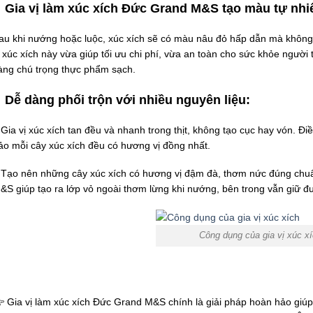
Gia vị làm xúc xích Đức Grand M&S tạo màu tự nhi
au khi nướng hoặc luộc, xúc xích sẽ có màu nâu đỏ hấp dẫn mà không
ị xúc xích này vừa giúp tối ưu chi phí, vừa an toàn cho sức khỏe người t
àng chú trọng thực phẩm sạch.
Dễ dàng phối trộn với nhiều nguyên liệu:
 Gia vị xúc xích tan đều và nhanh trong thịt, không tạo cục hay vón. Điề
ảo mỗi cây xúc xích đều có hương vị đồng nhất.
 Tạo nên những cây xúc xích có hương vị đậm đà, thơm nức đúng chuẩn
&S giúp tạo ra lớp vỏ ngoài thơm lừng khi nướng, bên trong vẫn giữ đ
Công dụng của gia vị xúc x
 Gia vị làm xúc xích Đức Grand M&S chính là giải pháp hoàn hảo giúp