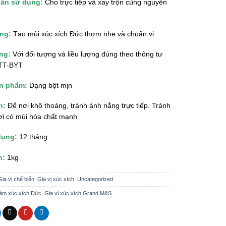
ẫn sử dụng:
Cho trực tiếp và xay trộn cùng nguyên
ụng:
Tạo mùi xúc xích Đức thơm nhẹ và chuẩn vị
ng:
Với đối tượng và liều lượng đúng theo thông tư
/TT-BYT
ản phẩm:
Dạng bột mịn
n:
Để nơi khô thoáng, tránh ánh nắng trực tiếp. Tránh
ơi có mùi hóa chất mạnh
dụng:
12 tháng
h:
1kg
Gia vị chế biến
,
Gia vị xúc xích
,
Uncategorized
 làm xúc xích Đức
,
Gia vị xúc xích Grand M&S