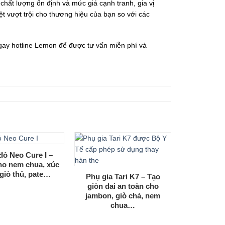
hất lượng ổn định và mức giá cạnh tranh, gia vị
t vượt trội cho thương hiệu của bạn so với các
gay hotline Lemon để được tư vấn miễn phí và
đỏ Neo Cure I –
Muối đỏ N
ho nem chua, xúc
Ban Nha g
 giò thủ, pate…
màu hồn
Phụ gia Tari K7 – Tạo
giòn dai an toàn cho
jambon, giò chả, nem
chua…