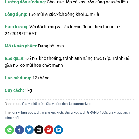
Hướng dẫn sử dụng:
Cho trực tiếp và xay trộn cùng nguyên liệu
Công dụng:
Tạo mùi vị xúc xích xông khói đậm đà
Hàm lượng:
Với đối tượng và liều lượng đúng theo thông tư
24/2019/TT-BYT
Mô tả sản phẩm:
Dạng bột mịn
Bảo quản:
Để nơi khô thoáng, tránh ánh nắng trực tiếp. Tránh để
gần nơi có mùi hóa chất mạnh
Hạn sử dụng:
12 tháng
Quy cách:
1kg
Danh mục:
Gia vị chế biến
,
Gia vị xúc xích
,
Uncategorized
Thẻ:
gia vị làm xúc xích
,
gia vị xúc xích
,
Gia vị xúc xích GRAND 1505
,
gia vị xúc xích
xông khói