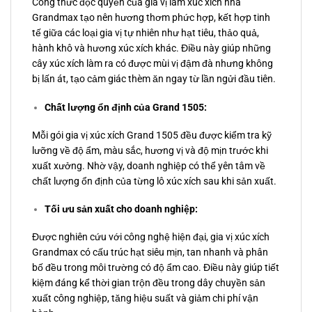
Công thức độc quyền của gia vị làm xúc xích nhà
Grandmax tạo nên hương thơm phức hợp, kết hợp tinh
tế giữa các loại gia vị tự nhiên như hạt tiêu, thảo quả,
hành khô và hương xúc xích khác. Điều này giúp những
cây xúc xích làm ra có được mùi vị đậm đà nhưng không
bị lấn át, tạo cảm giác thèm ăn ngay từ lần ngửi đầu tiên.
Chất lượng ổn định của Grand 1505:
Mỗi gói gia vị xúc xích Grand 1505 đều được kiểm tra kỹ
lưỡng về độ ẩm, màu sắc, hương vị và độ mịn trước khi
xuất xưởng. Nhờ vậy, doanh nghiệp có thể yên tâm về
chất lượng ổn định của từng lô xúc xích sau khi sản xuất.
Tối ưu sản xuất cho doanh nghiệp:
Được nghiên cứu với công nghệ hiện đại, gia vị xúc xích
Grandmax có cấu trúc hạt siêu mịn, tan nhanh và phân
bố đều trong môi trường có độ ẩm cao. Điều này giúp tiết
kiệm đáng kể thời gian trộn đều trong dây chuyền sản
xuất công nghiệp, tăng hiệu suất và giảm chi phí vận