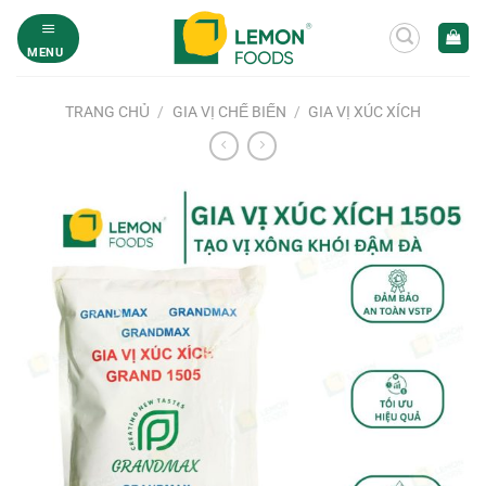
Bỏ
qua
MENU
nội
dung
TRANG CHỦ
/
GIA VỊ CHẾ BIẾN
/
GIA VỊ XÚC XÍCH