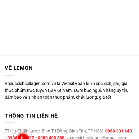
VỀ LEMON
Voxucxichcollagen.com.vn là Website bán lẻ vỏ xúc xích, phụ gia
thực phẩm trực tuyến tại Việt Nam. Đảm bảo nguồn hàng uy tín,
đảm bảo vệ sinh an toàn thực phẩm, chất lượng, giá tốt.
THÔNG TIN LIÊN HỆ
77/11 Chiến Lược, Bình Trị Đông, Bình Tân, TP.HCM
0969 331 643
- 0936 995 897 - 0989 490 385
voxucxichcollagen@gmail.com