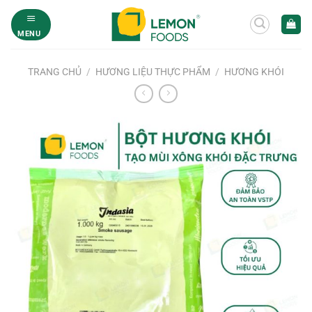
Bỏ
qua
MENU
nội
dung
TRANG CHỦ
/
HƯƠNG LIỆU THỰC PHẨM
/
HƯƠNG KHÓI