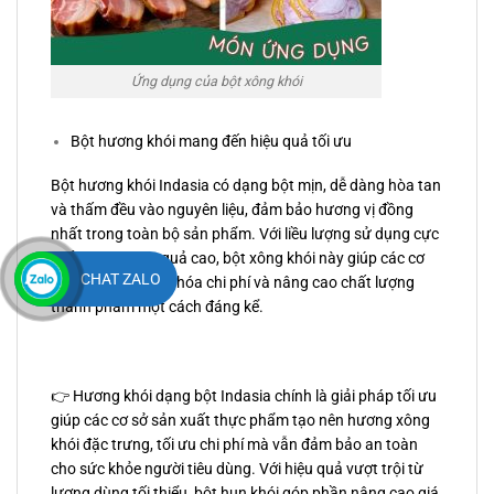
Ứng dụng của bột xông khói
Bột hương khói mang đến hiệu quả tối ưu
Bột hương khói Indasia có dạng bột mịn, dễ dàng hòa tan
và thấm đều vào nguyên liệu, đảm bảo hương vị đồng
nhất trong toàn bộ sản phẩm. Với liều lượng sử dụng cực
nhỏ nhưng hiệu quả cao, bột xông khói này giúp các cơ
CHAT ZALO
sở sản xuất tối ưu hóa chi phí và nâng cao chất lượng
thành phẩm một cách đáng kể.
👉 Hương khói dạng bột Indasia chính là giải pháp tối ưu
giúp các cơ sở sản xuất thực phẩm tạo nên hương xông
khói đặc trưng, tối ưu chi phí mà vẫn đảm bảo an toàn
cho sức khỏe người tiêu dùng. Với hiệu quả vượt trội từ
lượng dùng tối thiểu, bột hun khói góp phần nâng cao giá