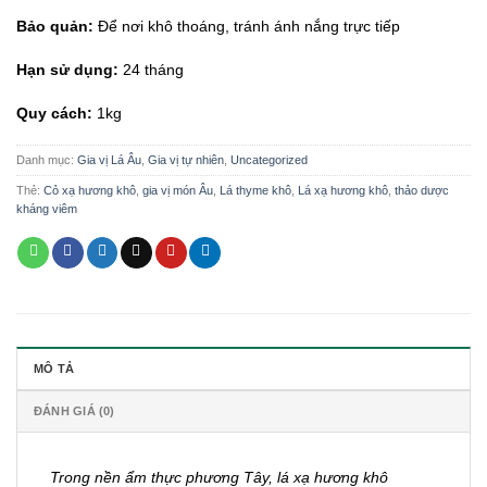
Bảo quản:
Để nơi khô thoáng, tránh ánh nắng trực tiếp
Hạn sử dụng:
24 tháng
Quy cách:
1kg
Danh mục:
Gia vị Lá Âu
,
Gia vị tự nhiên
,
Uncategorized
Thẻ:
Cỏ xạ hương khô
,
gia vị món Âu
,
Lá thyme khô
,
Lá xạ hương khô
,
thảo dược
kháng viêm
MÔ TẢ
ĐÁNH GIÁ (0)
Trong nền ẩm thực phương Tây, lá xạ hương khô