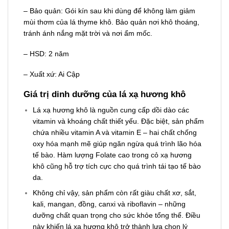
– Bảo quản: Gói kín sau khi dùng để không làm giảm
mùi thơm của lá thyme khô. Bảo quản nơi khô thoáng,
tránh ánh nắng mặt trời và nơi ẩm mốc.
– HSD: 2 năm
– Xuất xứ: Ai Cập
Giá trị dinh dưỡng của lá xạ hương khô
Lá xạ hương khô là nguồn cung cấp dồi dào các
vitamin và khoáng chất thiết yếu. Đặc biệt, sản phẩm
chứa nhiều vitamin A và vitamin E – hai chất chống
oxy hóa mạnh mẽ giúp ngăn ngừa quá trình lão hóa
tế bào. Hàm lượng Folate cao trong cỏ xạ hương
khô cũng hỗ trợ tích cực cho quá trình tái tạo tế bào
da.
Không chỉ vậy, sản phẩm còn rất giàu chất xơ, sắt,
kali, mangan, đồng, canxi và riboflavin – những
dưỡng chất quan trọng cho sức khỏe tổng thể. Điều
này khiến lá xạ hương khô trở thành lựa chọn lý