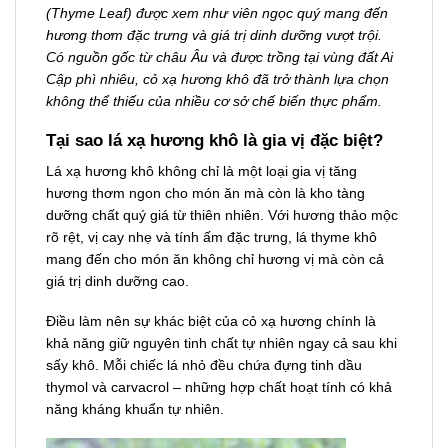
(Thyme Leaf) được xem như viên ngọc quý mang đến
hương thơm đặc trưng và giá trị dinh dưỡng vượt trội.
Có nguồn gốc từ châu Âu và được trồng tại vùng đất Ai
Cập phì nhiêu, cỏ xạ hương khô đã trở thành lựa chọn
không thể thiếu của nhiều cơ sở chế biến thực phẩm.
Tại sao lá xạ hương khô là gia vị đặc biệt?
Lá xạ hương khô không chỉ là một loại gia vị tăng
hương thơm ngon cho món ăn mà còn là kho tàng
dưỡng chất quý giá từ thiên nhiên. Với hương thảo mộc
rõ rệt, vị cay nhẹ và tính ấm đặc trưng, lá thyme khô
mang đến cho món ăn không chỉ hương vị mà còn cả
giá trị dinh dưỡng cao.
Điều làm nên sự khác biệt của cỏ xạ hương chính là
khả năng giữ nguyên tinh chất tự nhiên ngay cả sau khi
sấy khô. Mỗi chiếc lá nhỏ đều chứa đựng tinh dầu
thymol và carvacrol – những hợp chất hoạt tính có khả
năng kháng khuẩn tự nhiên.