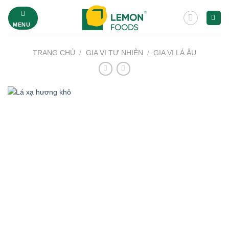
Bỏ
qua
MENU
nội
dung
TRANG CHỦ
/
GIA VỊ TỰ NHIÊN
/
GIA VỊ LÁ ÂU