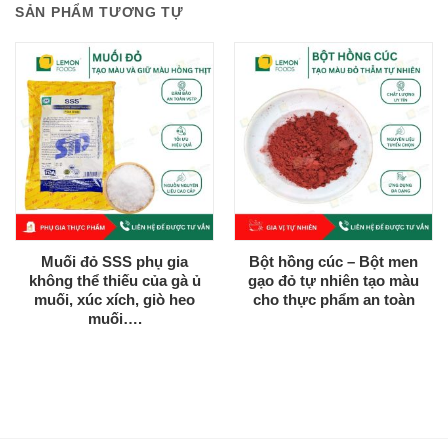
SẢN PHẨM TƯƠNG TỰ
Muối đỏ SSS phụ gia
Bột hồng cúc – Bột men
không thể thiếu của gà ủ
gạo đỏ tự nhiên tạo màu
muối, xúc xích, giò heo
cho thực phẩm an toàn
muối….