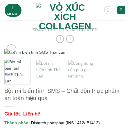
Bỏ
qua
MENU
nội
dung
TRANG CHỦ
/
UNCATEGORIZED
Bột mì biến tính SMS – Chất độn thực phẩm
an toàn hiệu quả
Giá tốt: Liên hệ
Thành phần:
Distarch phosphat (INS 1412/ E1412)