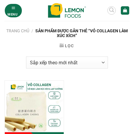
Bỏ
qua
MENU
nội
dung
TRANG CHỦ
/
SẢN PHẨM ĐƯỢC GẮN THẺ “VỎ COLLAGEN LÀM
XÚC XÍCH”
LỌC