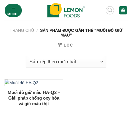
Bỏ
qua
MENU
nội
dung
TRANG CHỦ
/
SẢN PHẨM ĐƯỢC GẮN THẺ “MUỐI ĐỎ GIỮ
MÀU”
LỌC
Muối đỏ giữ màu HA-Q2 –
Giải pháp chống oxy hóa
và giữ màu thịt