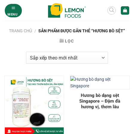
Bỏ
qua
MENU
nội
dung
TRANG CHỦ
/
SẢN PHẨM ĐƯỢC GẮN THẺ “HƯƠNG BÒ SỆT”
LỌC
Hương bò dạng sệt
Singapore – Đậm đà
hương vị, thơm lâu