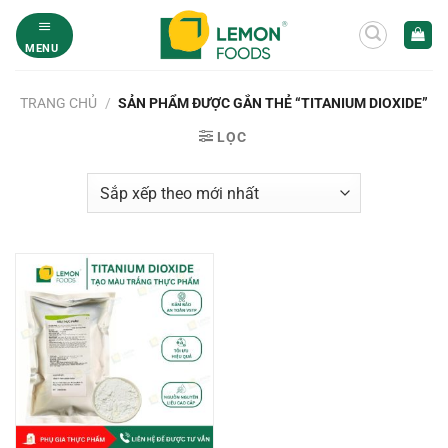
Bỏ
qua
MENU
nội
dung
TRANG CHỦ
/
SẢN PHẨM ĐƯỢC GẮN THẺ “TITANIUM DIOXIDE”
LỌC