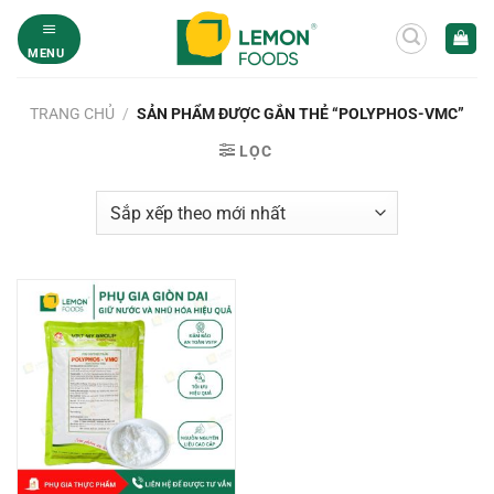
Bỏ
qua
MENU
nội
dung
TRANG CHỦ
/
SẢN PHẨM ĐƯỢC GẮN THẺ “POLYPHOS-VMC”
LỌC