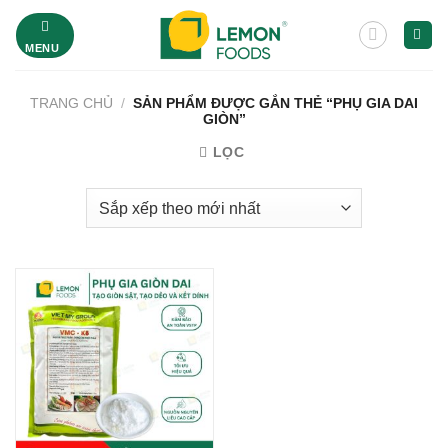
Bỏ
qua
MENU
nội
dung
TRANG CHỦ
/
SẢN PHẨM ĐƯỢC GẮN THẺ “PHỤ GIA DAI
GIÒN”
LỌC