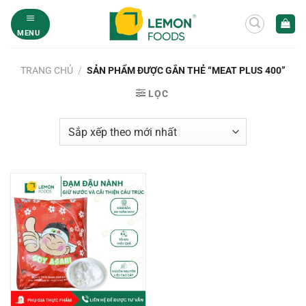
Bỏ
qua
MENU
nội
dung
TRANG CHỦ
/
SẢN PHẨM ĐƯỢC GẮN THẺ “MEAT PLUS 400”
LỌC