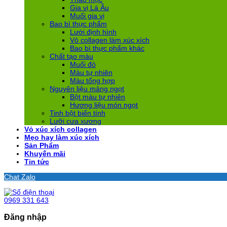
Gia vị Lá Âu
Muối gia vị
Bao bì thực phẩm
Lưới định hình
Vỏ collagen làm xúc xích
Bao bì thực phẩm khác
Chất tạo màu
Muối đỏ
Màu tự nhiên
Màu tổng hợp
Nguyên liệu mảng ngọt
Bột màu tự nhiên
Hương liệu món ngọt
Tinh bột biến tính
Lưỡi cưa xương
Vỏ xúc xích collagen
Mẹo hay làm xúc xích
Sản Phẩm
Khuyến mãi
Tin tức
Chat Zalo
0969 331 643
Đăng nhập