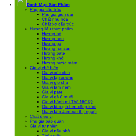
Danh Mục Sản Phẩm
Phụ gia cấu trúc
Phụ gia giòn dai
Chất nhũ hóa
Chất xơ cấu trúc
Hương liệu thực phẩm
Hương bò
Hương heo
Hương gà
Hương hải sản
Hương pate
Hương khói
Hương nước mắm
Gia vị chế biến
Gia vị xúc xích
Gia vị lạp xưởng
Gia vị giò chả
Gia vị làm nem
Gia vị pate
Gia vị gà ủ muối
Gia vị bánh mì Thổ Nhĩ Kỳ
Gia vị làm giò heo xông khói
Gia vị làm Jambon thịt nguội
Chất điều vị
Phụ gia bảo quản
Gia vị tự nhiên
Gia vị nấu phở
Thảo mộc