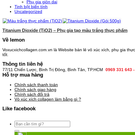
Phụ gia giòn dai
Tinh bột biến tính
Uncategorized
Titanium Dioxide (TiO2) – Phụ gia tạo màu trắng thực phẩm
Về lemon
Voxucxichcollagen.com.vn là Website bán lẻ vỏ xúc xích, phụ gia thự
tốt.
Thông tin liên hệ
77/11 Chiến Lược, Bình Trị Đông, Bình Tân, TP.HCM
0969 331 643 -
Hỗ trợ mua hàng
Chính sách thanh toán
Chính sách giao hàng
Chính sách đổi trả
Vỏ xúc xích collagen làm bằng gì ?
Like facebook
Tìm
kiếm: