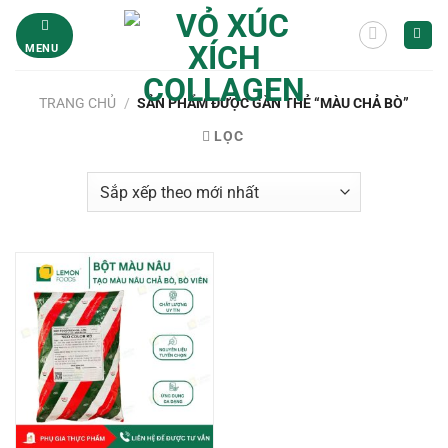
Bỏ
qua
MENU
nội
dung
TRANG CHỦ
/
SẢN PHẨM ĐƯỢC GẮN THẺ “MÀU CHẢ BÒ”
LỌC