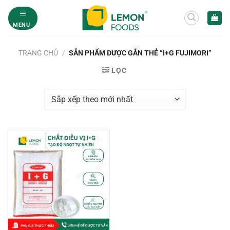
Bỏ
qua
MENU
nội
dung
TRANG CHỦ
/
SẢN PHẨM ĐƯỢC GẮN THẺ “I+G FUJIMORI”
LỌC