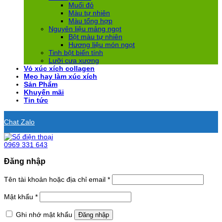
Muối đỏ
Màu tự nhiên
Màu tổng hợp
Nguyên liệu mảng ngọt
Bột màu tự nhiên
Hương liệu món ngọt
Tinh bột biến tính
Lưỡi cưa xương
Vỏ xúc xích collagen
Mẹo hay làm xúc xích
Sản Phẩm
Khuyến mãi
Tin tức
Chat Zalo
0969 331 643
Đăng nhập
Bắt
Tên tài khoản hoặc địa chỉ email
*
buộc
Bắt
Mật khẩu
*
buộc
Ghi nhớ mật khẩu
Đăng nhập