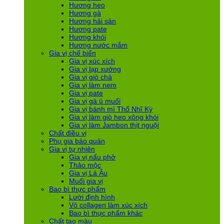
Hương heo
Hương gà
Hương hải sản
Hương pate
Hương khói
Hương nước mắm
Gia vị chế biến
Gia vị xúc xích
Gia vị lạp xưởng
Gia vị giò chả
Gia vị làm nem
Gia vị pate
Gia vị gà ủ muối
Gia vị bánh mì Thổ Nhĩ Kỳ
Gia vị làm giò heo xông khói
Gia vị làm Jambon thịt nguội
Chất điều vị
Phụ gia bảo quản
Gia vị tự nhiên
Gia vị nấu phở
Thảo mộc
Gia vị Lá Âu
Muối gia vị
Bao bì thực phẩm
Lưới định hình
Vỏ collagen làm xúc xích
Bao bì thực phẩm khác
Chất tạo màu