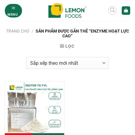
Bỏ
qua
MENU
nội
dung
TRANG CHỦ
/
SẢN PHẨM ĐƯỢC GẮN THẺ “ENZYME HOẠT LỰC
CAO”
LỌC