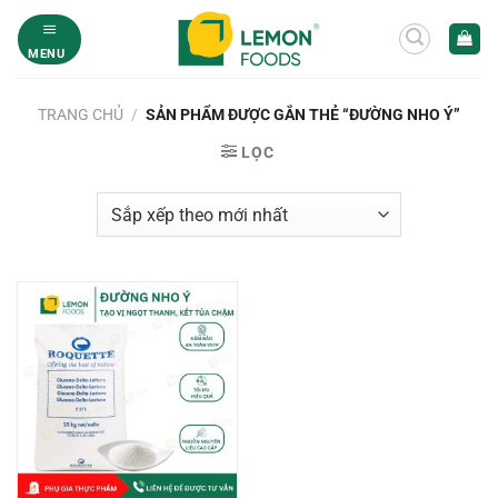
Bỏ
qua
MENU
nội
dung
TRANG CHỦ
/
SẢN PHẨM ĐƯỢC GẮN THẺ “ĐƯỜNG NHO Ý”
LỌC