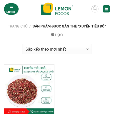
Bỏ
qua
MENU
nội
dung
TRANG CHỦ
/
SẢN PHẨM ĐƯỢC GẮN THẺ “XUYÊN TIÊU ĐỎ”
LỌC