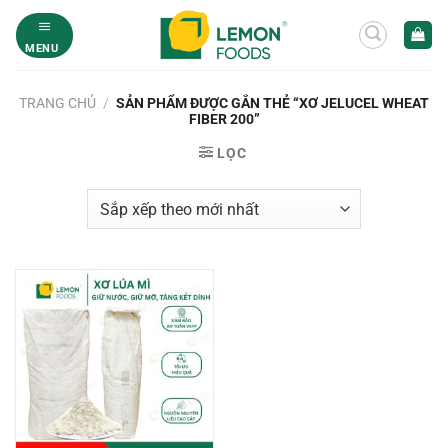
Bỏ
qua
MENU
nội
dung
TRANG CHỦ
/
SẢN PHẨM ĐƯỢC GẮN THẺ “XƠ JELUCEL WHEAT
FIBER 200”
LỌC