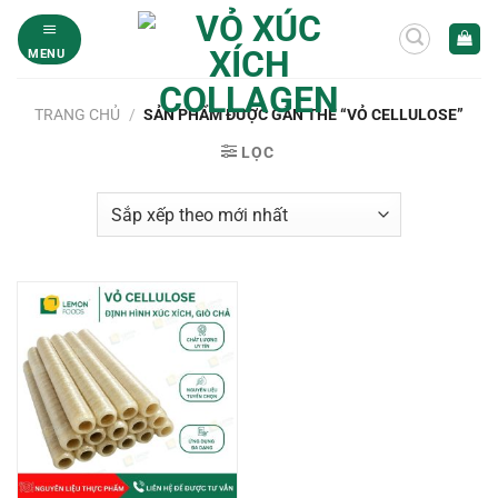
Bỏ
qua
MENU
nội
dung
TRANG CHỦ
/
SẢN PHẨM ĐƯỢC GẮN THẺ “VỎ CELLULOSE”
LỌC