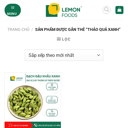
Bỏ
qua
MENU
nội
dung
TRANG CHỦ
/
SẢN PHẨM ĐƯỢC GẮN THẺ “THẢO QUẢ XANH”
LỌC