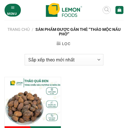
Bỏ
qua
MENU
nội
dung
TRANG CHỦ
/
SẢN PHẨM ĐƯỢC GẮN THẺ “THẢO MỘC NẤU
PHỞ”
LỌC