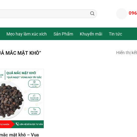
096
Mẹo hay làm xúc xích
Sản Phẩm
Khuyến mãi
Tin tức
UẢ MẮC MẬT KHÔ”
Hiển thị kế
mắc mật khô – Vua