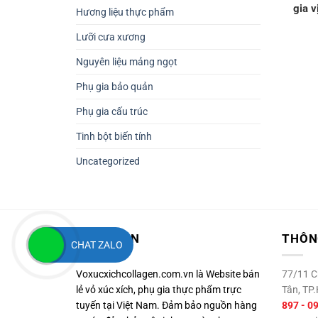
gia v
Hương liệu thực phẩm
Lưỡi cưa xương
Nguyên liệu mảng ngọt
Phụ gia bảo quản
Phụ gia cấu trúc
Tinh bột biến tính
Uncategorized
VỀ LEMON
THÔNG
CHAT ZALO
Voxucxichcollagen.com.vn là Website bán
77/11 Ch
lẻ vỏ xúc xích, phụ gia thực phẩm trực
Tân, T
tuyến tại Việt Nam. Đảm bảo nguồn hàng
897 - 0