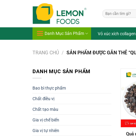
Bỏ
qua
Tìm
nội
kiếm:
dung
Danh Mục Sản Phẩm
Vỏ xúc xích collagen
TRANG CHỦ
/
SẢN PHẨM ĐƯỢC GẮN THẺ “Q
DANH MỤC SẢN PHẨM
Bao bì thực phẩm
Chất điều vị
Chất tạo màu
Gia vị chế biến
Gia vị tự nhiên
Quả 