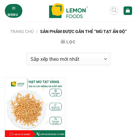
Bỏ
qua
MENU
nội
dung
TRANG CHỦ
/
SẢN PHẨM ĐƯỢC GẮN THẺ “MÙ TẠT ẤN ĐỘ”
LỌC