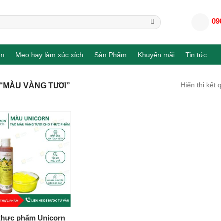
09
en
Mẹo hay làm xúc xích
Sản Phẩm
Khuyến mãi
Tin tức
“MÀU VÀNG TƯƠI”
Hiển thị kết 
thực phẩm Unicorn