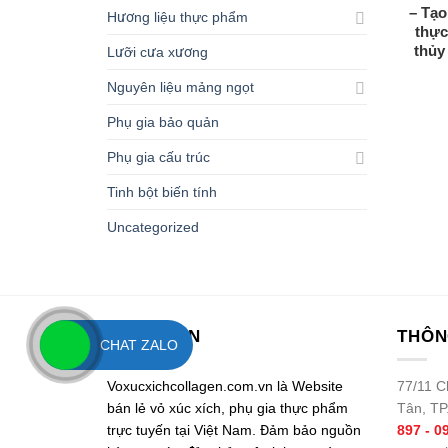
– Tạo
Hương liệu thực phẩm
thực
thủy
Lưỡi cưa xương
Nguyên liệu mảng ngọt
Phụ gia bảo quản
Phụ gia cấu trúc
Tinh bột biến tính
Uncategorized
VỀ LEMON
THÔN
CHAT ZALO
Voxucxichcollagen.com.vn là Website
77/11 C
bán lẻ vỏ xúc xích, phụ gia thực phẩm
Tân, T
trực tuyến tại Việt Nam. Đảm bảo nguồn
897 - 0