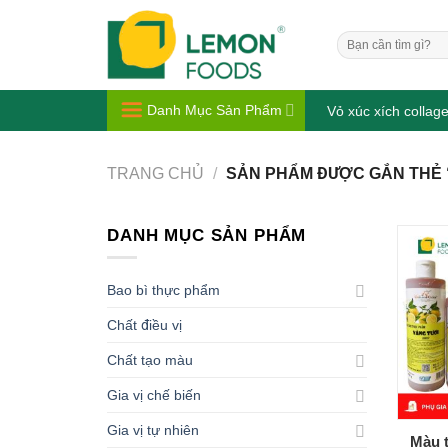
Bỏ
qua
Tìm
nội
kiếm:
dung
Danh Mục Sản Phẩm
Vỏ xúc xích collag
TRANG CHỦ
/
SẢN PHẨM ĐƯỢC GẮN THẺ 
DANH MỤC SẢN PHẨM
Bao bì thực phẩm
Chất điều vị
Chất tạo màu
Gia vị chế biến
Gia vị tự nhiên
Màu 