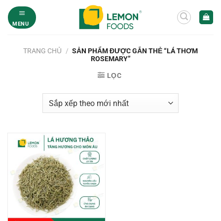
Bỏ
qua
MENU
nội
dung
TRANG CHỦ
/
SẢN PHẨM ĐƯỢC GẮN THẺ “LÁ THƠM
ROSEMARY”
LỌC