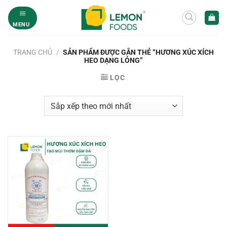
Bỏ
qua
MENU
nội
dung
TRANG CHỦ
/
SẢN PHẨM ĐƯỢC GẮN THẺ “HƯƠNG XÚC XÍCH
HEO DẠNG LỎNG”
LỌC