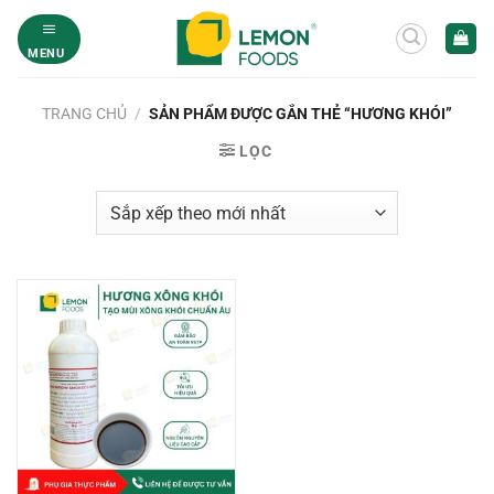
Bỏ
qua
MENU
nội
dung
TRANG CHỦ
/
SẢN PHẨM ĐƯỢC GẮN THẺ “HƯƠNG KHÓI”
LỌC