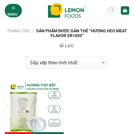
Bỏ
qua
MENU
nội
dung
TRANG CHỦ
/
SẢN PHẨM ĐƯỢC GẮN THẺ “HƯƠNG HEO MEAT
FLAVOR SR1050”
LỌC