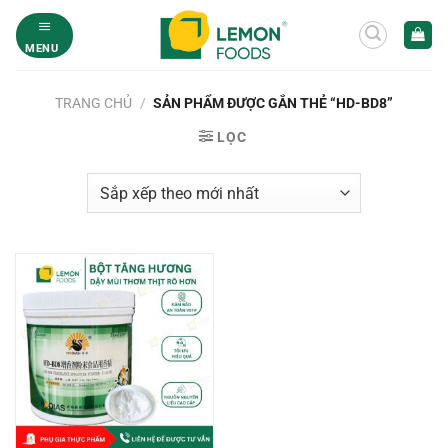
Bỏ
qua
MENU
nội
dung
TRANG CHỦ
/
SẢN PHẨM ĐƯỢC GẮN THẺ “HD-BD8”
LỌC