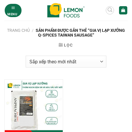
Bỏ
qua
MENU
nội
dung
TRANG CHỦ
/
SẢN PHẨM ĐƯỢC GẮN THẺ “GIA VỊ LẠP XƯỞNG
Q-SPICES TAIWAN SAUSAGE”
LỌC