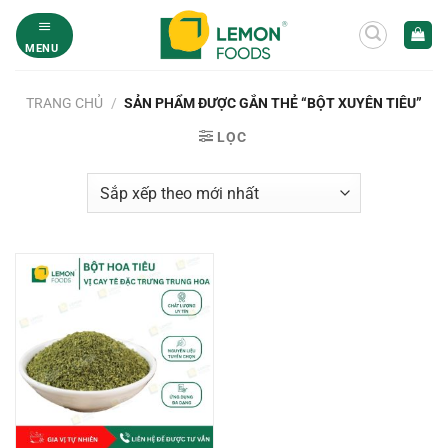
Bỏ
qua
MENU
nội
dung
TRANG CHỦ
/
SẢN PHẨM ĐƯỢC GẮN THẺ “BỘT XUYÊN TIÊU”
LỌC