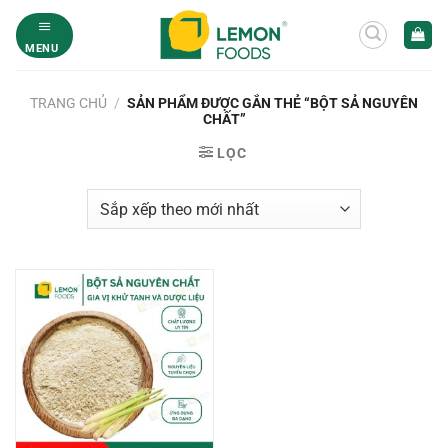
Bỏ
qua
MENU
nội
dung
TRANG CHỦ
/
SẢN PHẨM ĐƯỢC GẮN THẺ “BỘT SẢ NGUYÊN
CHẤT”
LỌC