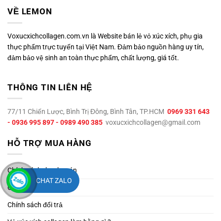
VỀ LEMON
Voxucxichcollagen.com.vn là Website bán lẻ vỏ xúc xích, phụ gia
thực phẩm trực tuyến tại Việt Nam. Đảm bảo nguồn hàng uy tín,
đảm bảo vệ sinh an toàn thực phẩm, chất lượng, giá tốt.
THÔNG TIN LIÊN HỆ
77/11 Chiến Lược, Bình Trị Đông, Bình Tân, TP.HCM
0969 331 643
- 0936 995 897 - 0989 490 385
voxucxichcollagen@gmail.com
HỖ TRỢ MUA HÀNG
Chính sách thanh toán
CHAT ZALO
Chính sách giao hàng
Chính sách đổi trả