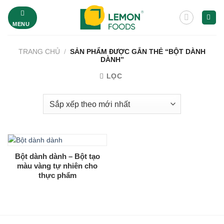
Bỏ
qua
MENU
nội
dung
TRANG CHỦ
/
SẢN PHẨM ĐƯỢC GẮN THẺ “BỘT DÀNH
DÀNH”
LỌC
Bột dành dành – Bột tạo
màu vàng tự nhiên cho
thực phẩm