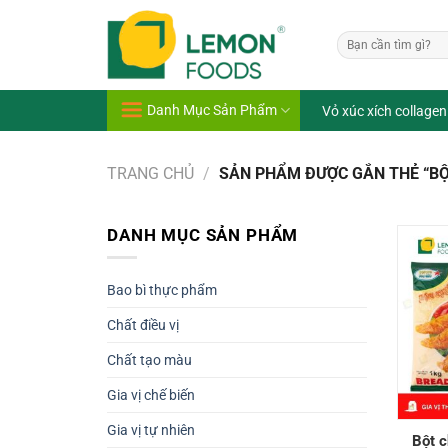
Bỏ
qua
Tìm
nội
kiếm:
dung
Danh Mục Sản Phẩm
Vỏ xúc xích collagen
TRANG CHỦ
/
SẢN PHẨM ĐƯỢC GẮN THẺ “BỘ
DANH MỤC SẢN PHẨM
Bao bì thực phẩm
Chất điều vị
Chất tạo màu
Gia vị chế biến
Gia vị tự nhiên
Bột c