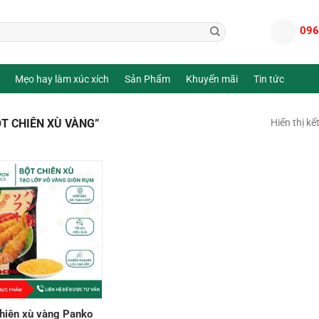
096
Mẹo hay làm xúc xích
Sản Phẩm
Khuyến mãi
Tin tức
T CHIÊN XÙ VÀNG”
Hiển thị kế
hiên xù vàng Panko