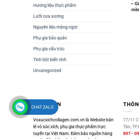
– G
Hương liệu thực phẩm
mềm
Lưỡi cưa xương
Nguyên liệu mảng ngọt
Phụ gia bảo quản
Phụ gia cấu trúc
Tinh bột biến tính
Uncategorized
VỀ LEMON
THÔNG
CHAT ZALO
Voxucxichcollagen.com.vn là Website bán
77/11 Ch
lẻ vỏ xúc xích, phụ gia thực phẩm trực
Tân, T
tuyến tại Việt Nam. Đảm bảo nguồn hàng
897 - 0