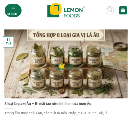
Bỏ
qua
MENU
nội
dung
11
Th4
8 loại lá gia vị Âu – Bí mật tạo nên linh hồn của món Âu
Trong ẩm thực châu Âu, đặc biệt là bếp Pháp, Ý, Địa Trung Hải, lá...